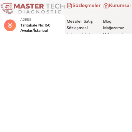
Sözleşmeler
Kurumsal
ADRES
Mesafeli Satış
Blog
Tahtakale No:160
Sözleşmesi
Mağazamız
Avcılar/İstanbul
İade ve İptal
Hakkımızda
Şartları
Hizmetlerimiz
MÜŞTERI HIZMETLERI
Teslimat
Site Haritası
0534 450 0722
Sözleşmesi
İletişim
Garanti Koşulları
E-POSTA DESTEĞI
destek@mastertechdiag.com
Site Üyelik
Sözleşmesi
KVKK ve Gizlilik
Sözleşmesi