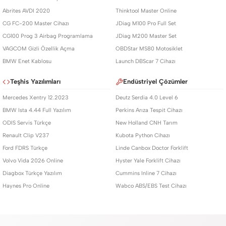
Abrites AVDI 2020
Thinktool Master Online
CG FC-200 Master Cihazı
JDiag M100 Pro Full Set
CG100 Prog 3 Airbag Programlama
JDiag M200 Master Set
VAGCOM Gizli Özellik Açma
OBDStar MS80 Motosiklet
BMW Enet Kablosu
Launch DBScar 7 Cihazı
Teşhis Yazılımları
Endüstriyel Çözümler
Mercedes Xentry 12.2023
Deutz Serdia 4.0 Level 6
BMW Ista 4.44 Full Yazılım
Perkins Arıza Tespit Cihazı
ODIS Servis Türkçe
New Holland CNH Tarım
Renault Clip V237
Kubota Python Cihazı
Ford FDRS Türkçe
Linde Canbox Doctor Forklift
Volvo Vida 2026 Online
Hyster Yale Forklift Cihazı
Diagbox Türkçe Yazılım
Cummins Inline 7 Cihazı
Haynes Pro Online
Wabco ABS/EBS Test Cihazı