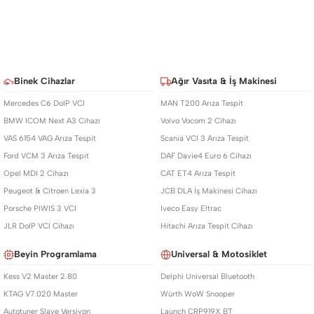
Binek Cihazlar
Ağır Vasıta & İş Makinesi
Mercedes C6 DoIP VCI
MAN T200 Arıza Tespit
BMW ICOM Next A3 Cihazı
Volvo Vocom 2 Cihazı
VAS 6154 VAG Arıza Tespit
Scania VCI 3 Arıza Tespit
Ford VCM 3 Arıza Tespit
DAF Davie4 Euro 6 Cihazı
Opel MDI 2 Cihazı
CAT ET4 Arıza Tespit
Peugeot & Citroen Lexia 3
JCB DLA İş Makinesi Cihazı
Porsche PIWIS 3 VCI
Iveco Easy Eltrac
JLR DoIP VCI Cihazı
Hitachi Arıza Tespit Cihazı
Beyin Programlama
Universal & Motosiklet
Kess V2 Master 2.80
Delphi Universal Bluetooth
KTAG V7.020 Master
Würth WoW Snooper
Autotuner Slave Versiyon
Launch CRP919X BT