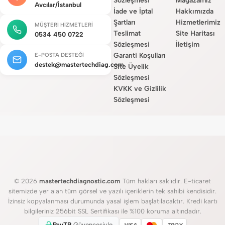
Sözleşmesi
Mağazamız
Avcılar/İstanbul
İade ve İptal
Hakkımızda
Şartları
Hizmetlerimiz
MÜŞTERI HIZMETLERI
Teslimat
Site Haritası
0534 450 0722
Sözleşmesi
İletişim
Garanti Koşulları
E-POSTA DESTEĞI
destek@mastertechdiag.com
Site Üyelik
Sözleşmesi
KVKK ve Gizlilik
Sözleşmesi
© 2026
mastertechdiagnostic.com
Tüm hakları saklıdır. E-ticaret
sitemizde yer alan tüm görsel ve yazılı içeriklerin tek sahibi kendisidir.
İzinsiz kopyalanması durumunda yasal işlem başlatılacaktır. Kredi kartı
bilgileriniz 256bit SSL Sertifikası ile %100 koruma altındadır.
PayTR
Güvencesiyle