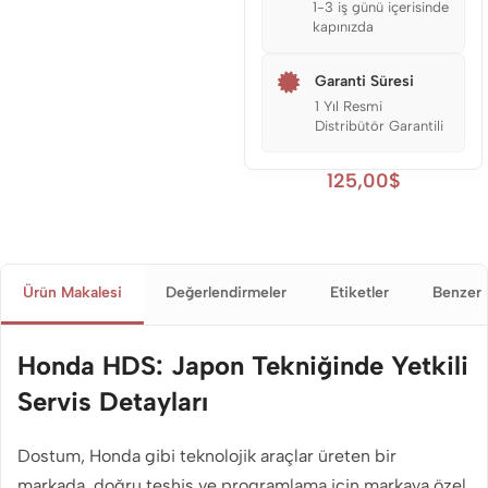
1-3 iş günü içerisinde
kapınızda
Garanti Süresi
1 Yıl Resmi
Distribütör Garantili
125,00
$
Ürün Makalesi
Değerlendirmeler
Etiketler
Benzer 
Honda HDS: Japon Tekniğinde Yetkili
Servis Detayları
Dostum, Honda gibi teknolojik araçlar üreten bir
markada, doğru teşhis ve programlama için markaya özel