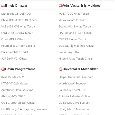
Binek Cihazlar
Ağır Vasıta & İş Makinesi
Mercedes C6 DoIP VCI
MAN T200 Arıza Tespit
BMW ICOM Next A3 Cihazı
Volvo Vocom 2 Cihazı
VAS 6154 VAG Arıza Tespit
Scania VCI 3 Arıza Tespit
Ford VCM 3 Arıza Tespit
DAF Davie4 Euro 6 Cihazı
Opel MDI 2 Cihazı
CAT ET4 Arıza Tespit
Peugeot & Citroen Lexia 3
JCB DLA İş Makinesi Cihazı
Porsche PIWIS 3 VCI
Iveco Easy Eltrac
JLR DoIP VCI Cihazı
Hitachi Arıza Tespit Cihazı
Beyin Programlama
Universal & Motosiklet
Kess V2 Master 2.80
Delphi Universal Bluetooth
KTAG V7.020 Master
Würth WoW Snooper
Autotuner Slave Versiyon
Launch CRP919X BT
Abrites AVDI 2020
Thinktool Master Online
CG FC-200 Master Cihazı
JDiag M100 Pro Full Set
CG100 Prog 3 Airbag Programlama
JDiag M200 Master Set