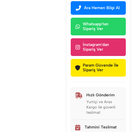
Ara Hemen Bilgi Al
Whatsapp'tan
Sipariş Ver
İnstagram'dan
Sipariş Ver
Param Güvende İle
Sipariş Ver
Hızlı Gönderim
Yurtiçi ve Aras
Kargo ile güvenli
teslimat
Tahmini Teslimat