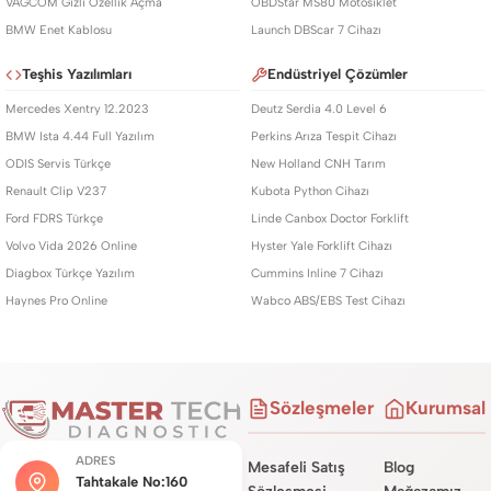
VAGCOM Gizli Özellik Açma
OBDStar MS80 Motosiklet
BMW Enet Kablosu
Launch DBScar 7 Cihazı
Teşhis Yazılımları
Endüstriyel Çözümler
Mercedes Xentry 12.2023
Deutz Serdia 4.0 Level 6
BMW Ista 4.44 Full Yazılım
Perkins Arıza Tespit Cihazı
ODIS Servis Türkçe
New Holland CNH Tarım
Renault Clip V237
Kubota Python Cihazı
Ford FDRS Türkçe
Linde Canbox Doctor Forklift
Volvo Vida 2026 Online
Hyster Yale Forklift Cihazı
Diagbox Türkçe Yazılım
Cummins Inline 7 Cihazı
Haynes Pro Online
Wabco ABS/EBS Test Cihazı
Sözleşmeler
Kurumsal
ADRES
Mesafeli Satış
Blog
Tahtakale No:160