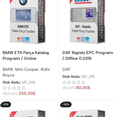
BMW ETK Parça Katalog
DAF Rapido EPC Programı
Programı / Online
/ Offline 11.2015
BMW
,
Mini Cooper
,
Rolls
DAF
Royce
Stok Kodu:
MT_015
Stok Kodu:
MT_014
80,00
$
85,00
$
250,00
$
450,00
$
-91%
-32%