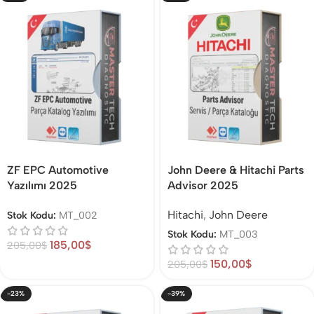
ZF EPC Automotive
John Deere & Hitachi Parts
Yazılımı 2025
Advisor 2025
Hitachi
,
John Deere
Stok Kodu:
MT_002
Stok Kodu:
MT_003
185,00
$
205,00
$
150,00
$
205,00
$
-23%
-39%