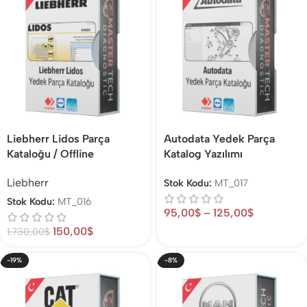
Liebherr Lidos Parça
Autodata Yedek Parça
Kataloğu / Offline
Katalog Yazılımı
Liebherr
Stok Kodu:
MT_017
Stok Kodu:
MT_016
95,00
$
–
125,00
$
150,00
$
1.730,00
$
-19%
-8%