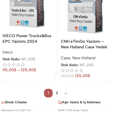
IVECO Power Trucks&Bus
EPC Yazılımı 2024
CNH eTimGo Yazılımı –
New Holland Case Yedek
Iveco
Parça Katalog
Case
,
New Holland
Stok Kodu:
MT_035
Stok Kodu:
MT_043
115,00
$
–
125,00
$
125,00
$
140,00
$
1
2
→
Binek Cihazlar
Ağır Vasıta & İş Makinesi
Mercedes C6 DoIP VCI
MAN T200 Arıza Tespit