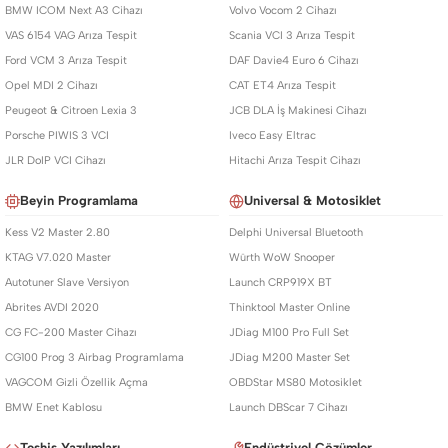
BMW ICOM Next A3 Cihazı
Volvo Vocom 2 Cihazı
VAS 6154 VAG Arıza Tespit
Scania VCI 3 Arıza Tespit
Ford VCM 3 Arıza Tespit
DAF Davie4 Euro 6 Cihazı
Opel MDI 2 Cihazı
CAT ET4 Arıza Tespit
Peugeot & Citroen Lexia 3
JCB DLA İş Makinesi Cihazı
Porsche PIWIS 3 VCI
Iveco Easy Eltrac
JLR DoIP VCI Cihazı
Hitachi Arıza Tespit Cihazı
Beyin Programlama
Universal & Motosiklet
Kess V2 Master 2.80
Delphi Universal Bluetooth
KTAG V7.020 Master
Würth WoW Snooper
Autotuner Slave Versiyon
Launch CRP919X BT
Abrites AVDI 2020
Thinktool Master Online
CG FC-200 Master Cihazı
JDiag M100 Pro Full Set
CG100 Prog 3 Airbag Programlama
JDiag M200 Master Set
VAGCOM Gizli Özellik Açma
OBDStar MS80 Motosiklet
BMW Enet Kablosu
Launch DBScar 7 Cihazı
Teşhis Yazılımları
Endüstriyel Çözümler