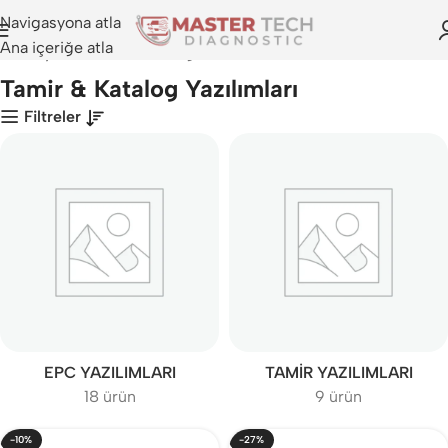
Navigasyona atla
Ana içeriğe atla
Anasayfa
>
Tamir & Katalog Yazılımları
Tamir & Katalog Yazılımları
Filtreler
EPC YAZILIMLARI
TAMIR YAZILIMLARI
18 ürün
9 ürün
-10%
-27%