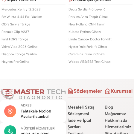
Mercedes Xentry 12.2023
Deutz Serdia 4.0 Level 6
BMW Ista 4.44 Full Yazılım
Perkins Arıza Tespit Cihazı
ODIS Servis Türkçe
New Holland CNH Tarım
Renault Clip V237
Kubota Python Cihazı
Ford FDRS Türkçe
Linde Canbox Doctor Forklift
Volvo Vida 2026 Online
Hyster Yale Forklift Cihazı
Diagbox Türkçe Yazılım
Cummins Inline 7 Cihazı
Haynes Pro Online
Wabco ABS/EBS Test Cihazı
Sözleşmeler
Kurumsal
ADRES
Mesafeli Satış
Blog
Tahtakale No:160
Sözleşmesi
Mağazamız
Avcılar/İstanbul
İade ve İptal
Hakkımızda
Şartları
Hizmetlerimiz
MÜŞTERI HIZMETLERI
Teslimat
Site Haritası