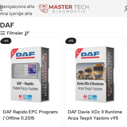
Navigasyona atla
Ana içeriğe atla
Anasayfa
>
DAF
DAF
Filtreler
-6%
-6%
DAF Rapido EPC Programı
DAF Davie XDc II Runtime
/ Offline 11.2015
Arıza Tespit Yazılımı v95