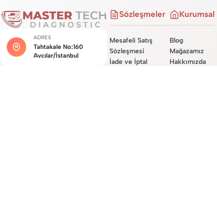
Sözleşmeler
Kurumsal
ADRES
Mesafeli Satış
Blog
Tahtakale No:160
Sözleşmesi
Mağazamız
Avcılar/İstanbul
İade ve İptal
Hakkımızda
Şartları
Hizmetlerimiz
MÜŞTERI HIZMETLERI
Teslimat
Site Haritası
0534 450 0722
Sözleşmesi
İletişim
Garanti Koşulları
E-POSTA DESTEĞI
destek@mastertechdiag.com
Site Üyelik
Sözleşmesi
KVKK ve Gizlilik
Sözleşmesi