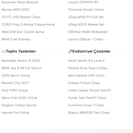
Autotuner Slave Versiyon
Launch CRP919X BT
Abrites AVDI 2020
Thinktool Master Online
CG FC-200 Master Cihazı
JDiag M100 Pro Full Set
CG100 Prog 3 Airbag Programlama
JDiag M200 Master Set
VAGCOM Gizli Özellik Açma
OBDStar MS80 Motosiklet
BMW Enet Kablosu
Launch DBScar 7 Cihazı
Teşhis Yazılımları
Endüstriyel Çözümler
Mercedes Xentry 12.2023
Deutz Serdia 4.0 Level 6
BMW Ista 4.44 Full Yazılım
Perkins Arıza Tespit Cihazı
ODIS Servis Türkçe
New Holland CNH Tarım
Renault Clip V237
Kubota Python Cihazı
Ford FDRS Türkçe
Linde Canbox Doctor Forklift
Volvo Vida 2026 Online
Hyster Yale Forklift Cihazı
Diagbox Türkçe Yazılım
Cummins Inline 7 Cihazı
Haynes Pro Online
Wabco ABS/EBS Test Cihazı