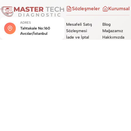
Sözleşmeler
Kurumsal
ADRES
Mesafeli Satış
Blog
Tahtakale No:160
Sözleşmesi
Mağazamız
Avcılar/İstanbul
İade ve İptal
Hakkımızda
Şartları
Hizmetlerimiz
MÜŞTERI HIZMETLERI
Teslimat
Site Haritası
0534 450 0722
Sözleşmesi
İletişim
Garanti Koşulları
E-POSTA DESTEĞI
destek@mastertechdiag.com
Site Üyelik
Sözleşmesi
KVKK ve Gizlilik
Sözleşmesi