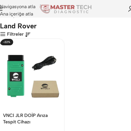
Navigasyona atla
Ana içeriğe atla
Anasayfa
>
Land Rover
Land Rover
Filtreler
-22%
VNCI JLR DOİP Arıza
Tespit Cihazı