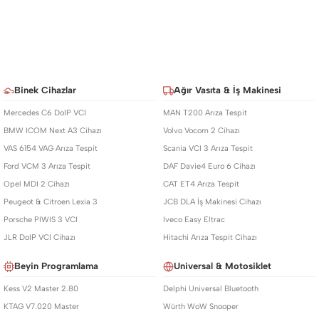
Binek Cihazlar
Ağır Vasıta & İş Makinesi
Mercedes C6 DoIP VCI
MAN T200 Arıza Tespit
BMW ICOM Next A3 Cihazı
Volvo Vocom 2 Cihazı
VAS 6154 VAG Arıza Tespit
Scania VCI 3 Arıza Tespit
Ford VCM 3 Arıza Tespit
DAF Davie4 Euro 6 Cihazı
Opel MDI 2 Cihazı
CAT ET4 Arıza Tespit
Peugeot & Citroen Lexia 3
JCB DLA İş Makinesi Cihazı
Porsche PIWIS 3 VCI
Iveco Easy Eltrac
JLR DoIP VCI Cihazı
Hitachi Arıza Tespit Cihazı
Beyin Programlama
Universal & Motosiklet
Kess V2 Master 2.80
Delphi Universal Bluetooth
KTAG V7.020 Master
Würth WoW Snooper