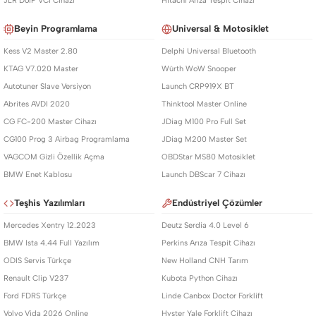
JLR DoIP VCI Cihazı
Hitachi Arıza Tespit Cihazı
Beyin Programlama
Universal & Motosiklet
Kess V2 Master 2.80
Delphi Universal Bluetooth
KTAG V7.020 Master
Würth WoW Snooper
Autotuner Slave Versiyon
Launch CRP919X BT
Abrites AVDI 2020
Thinktool Master Online
CG FC-200 Master Cihazı
JDiag M100 Pro Full Set
CG100 Prog 3 Airbag Programlama
JDiag M200 Master Set
VAGCOM Gizli Özellik Açma
OBDStar MS80 Motosiklet
BMW Enet Kablosu
Launch DBScar 7 Cihazı
Teşhis Yazılımları
Endüstriyel Çözümler
Mercedes Xentry 12.2023
Deutz Serdia 4.0 Level 6
BMW Ista 4.44 Full Yazılım
Perkins Arıza Tespit Cihazı
ODIS Servis Türkçe
New Holland CNH Tarım
Renault Clip V237
Kubota Python Cihazı
Ford FDRS Türkçe
Linde Canbox Doctor Forklift
Volvo Vida 2026 Online
Hyster Yale Forklift Cihazı