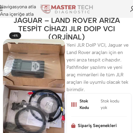
Navigasyona atla
Ana içeriğe atla
JAGUAR – LAND ROVER ARIZA
TESPİT CİHAZI JLR DOIP VCI
(ORJİNAL)
-6%
Yeni JLR DoIP VCI, Jaguar ve
Land Rover araçları için en
yeni arıza tespit cihazıdır.
Pathfinder yazılımı ve yeni
araç mimarileri ile tüm JLR
araçları ile uyumlu olacak tek
birimdir.
Stok
Stok kodu
Kodu
yok
Sipariş Seçenekleri