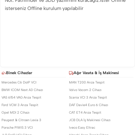
Not: Pathfinder ve SDD yazılımını kuracağız.İster Online
isterseniz Offline kurulum yapılabilir
Binek Cihazlar
Ağır Vasıta & İş Makinesi
Mercedes C6 DoIP VCI
MAN T200 Arıza Tespit
BMW ICOM Next A3 Cihazı
Volvo Vocom 2 Cihazı
VAS 6154 VAG Arıza Tespit
Scania VCI 3 Arıza Tespit
Ford VCM 3 Arıza Tespit
DAF Davie4 Euro 6 Cihazı
Opel MDI 2 Cihazı
CAT ET4 Arıza Tespit
Peugeot & Citroen Lexia 3
JCB DLA İş Makinesi Cihazı
Porsche PIWIS 3 VCI
Iveco Easy Eltrac