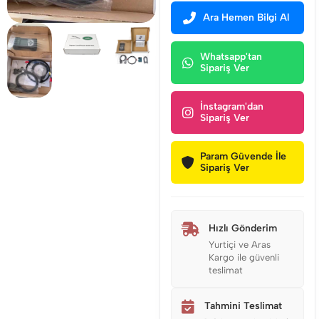
Ara Hemen Bilgi Al
Whatsapp'tan
Sipariş Ver
İnstagram'dan
Sipariş Ver
Param Güvende İle
Sipariş Ver
Hızlı Gönderim
Yurtiçi ve Aras
Kargo ile güvenli
teslimat
Tahmini Teslimat