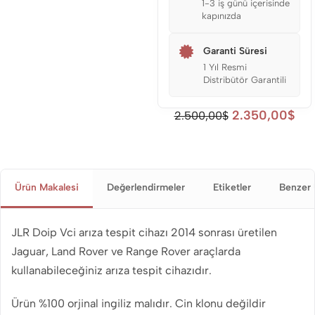
1-3 iş günü içerisinde
kapınızda
Garanti Süresi
1 Yıl Resmi
Distribütör Garantili
2.350,00
$
2.500,00
$
Ürün Makalesi
Değerlendirmeler
Etiketler
Benzer 
JLR Doip Vci arıza tespit cihazı 2014 sonrası üretilen
Jaguar, Land Rover ve Range Rover araçlarda
kullanabileceğiniz arıza tespit cihazıdır.
Ürün %100 orjinal ingiliz malıdır. Cin klonu değildir