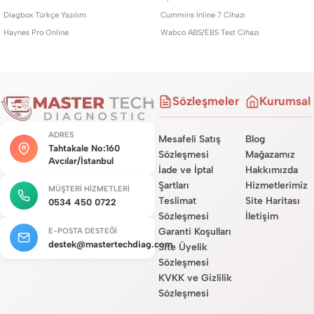
Diagbox Türkçe Yazılım
Cummins Inline 7 Cihazı
Haynes Pro Online
Wabco ABS/EBS Test Cihazı
Sözleşmeler
Kurumsal
ADRES
Mesafeli Satış
Blog
Tahtakale No:160
Sözleşmesi
Mağazamız
Avcılar/İstanbul
İade ve İptal
Hakkımızda
Şartları
Hizmetlerimiz
MÜŞTERI HIZMETLERI
Teslimat
Site Haritası
0534 450 0722
Sözleşmesi
İletişim
Garanti Koşulları
E-POSTA DESTEĞI
destek@mastertechdiag.com
Site Üyelik
Sözleşmesi
KVKK ve Gizlilik
Sözleşmesi