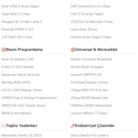
Ford VCM 3 Arıza Tespit
DAF Davie4 Euro 6 Cihazı
Opel MDI 2 Cihazı
CAT ET4 Arıza Tespit
Peugeot & Citroen Lexia 3
JCB DLA İş Makinesi Cihazı
Porsche PIWIS 3 VCI
Iveco Easy Eltrac
JLR DoIP VCI Cihazı
Hitachi Arıza Tespit Cihazı
Beyin Programlama
Universal & Motosiklet
Kess V2 Master 2.80
Delphi Universal Bluetooth
KTAG V7.020 Master
Würth WoW Snooper
Autotuner Slave Versiyon
Launch CRP919X BT
Abrites AVDI 2020
Thinktool Master Online
CG FC-200 Master Cihazı
JDiag M100 Pro Full Set
CG100 Prog 3 Airbag Programlama
JDiag M200 Master Set
VAGCOM Gizli Özellik Açma
OBDStar MS80 Motosiklet
BMW Enet Kablosu
Launch DBScar 7 Cihazı
Teşhis Yazılımları
Endüstriyel Çözümler
Mercedes Xentry 12.2023
Deutz Serdia 4.0 Level 6