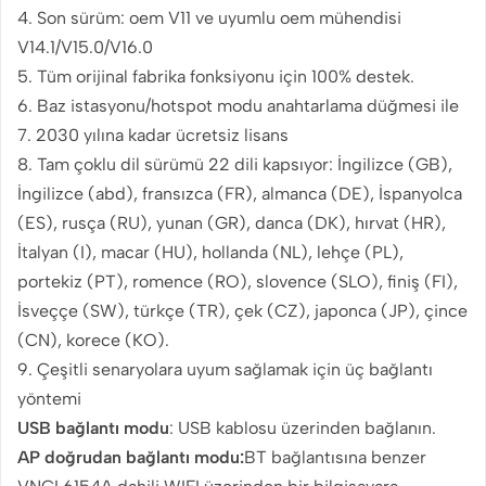
4. Son sürüm: oem V11 ve uyumlu oem mühendisi
V14.1/V15.0/V16.0
5. Tüm orijinal fabrika fonksiyonu için 100% destek.
6. Baz istasyonu/hotspot modu anahtarlama düğmesi ile
7. 2030 yılına kadar ücretsiz lisans
8. Tam çoklu dil sürümü 22 dili kapsıyor: İngilizce (GB),
İngilizce (abd), fransızca (FR), almanca (DE), İspanyolca
(ES), rusça (RU), yunan (GR), danca (DK), hırvat (HR),
İtalyan (I), macar (HU), hollanda (NL), lehçe (PL),
portekiz (PT), romence (RO), slovence (SLO), finiş (FI),
İsveççe (SW), türkçe (TR), çek (CZ), japonca (JP), çince
(CN), korece (KO).
9. Çeşitli senaryolara uyum sağlamak için üç bağlantı
yöntemi
USB bağlantı modu
: USB kablosu üzerinden bağlanın.
AP doğrudan bağlantı modu:
BT bağlantısına benzer