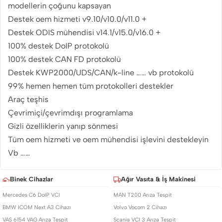
modellerin çoğunu kapsayan
Destek oem hizmeti v9.10/v10.0/v11.0 +
Destek ODIS mühendisi v14.1/v15.0/v16.0 +
100% destek DoIP protokolü
100% destek CAN FD protokolü
Destek KWP2000/UDS/CAN/k-line …… vb protokolü
99% hemen hemen tüm protokolleri destekler
Araç teşhis
Çevrimiçi/çevrimdışı programlama
Gizli özelliklerin yanıp sönmesi
Tüm oem hizmeti ve oem mühendisi işlevini destekleyin
Vb ……
Binek Cihazlar
Ağır Vasıta & İş Makinesi
Mercedes C6 DoIP VCI
MAN T200 Arıza Tespit
BMW ICOM Next A3 Cihazı
Volvo Vocom 2 Cihazı
VAS 6154 VAG Arıza Tespit
Scania VCI 3 Arıza Tespit