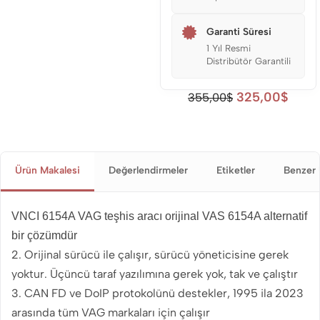
Garanti Süresi
1 Yıl Resmi
Distribütör Garantili
325,00
$
355,00
$
Ürün Makalesi
Değerlendirmeler
Etiketler
Benzer 
VNCI 6154A VAG teşhis aracı orijinal VAS 6154A alternatif
bir çözümdür
2. Orijinal sürücü ile çalışır, sürücü yöneticisine gerek
yoktur. Üçüncü taraf yazılımına gerek yok, tak ve çalıştır
3. CAN FD ve DoIP protokolünü destekler, 1995 ila 2023
arasında tüm VAG markaları için çalışır