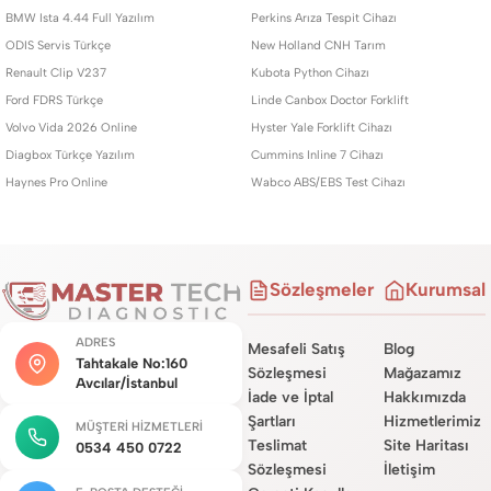
BMW Ista 4.44 Full Yazılım
Perkins Arıza Tespit Cihazı
ODIS Servis Türkçe
New Holland CNH Tarım
Renault Clip V237
Kubota Python Cihazı
Ford FDRS Türkçe
Linde Canbox Doctor Forklift
Volvo Vida 2026 Online
Hyster Yale Forklift Cihazı
Diagbox Türkçe Yazılım
Cummins Inline 7 Cihazı
Haynes Pro Online
Wabco ABS/EBS Test Cihazı
Sözleşmeler
Kurumsal
ADRES
Mesafeli Satış
Blog
Tahtakale No:160
Sözleşmesi
Mağazamız
Avcılar/İstanbul
İade ve İptal
Hakkımızda
Şartları
Hizmetlerimiz
MÜŞTERI HIZMETLERI
Teslimat
Site Haritası
0534 450 0722
Sözleşmesi
İletişim