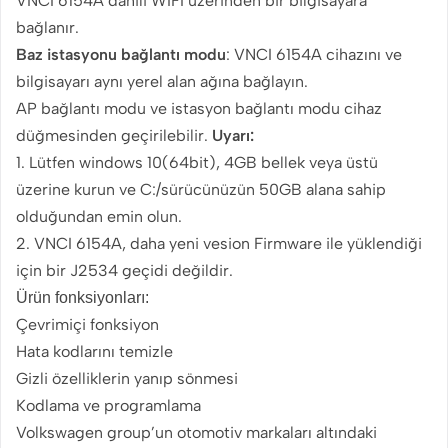
VNCI 6154A dahili WIFI üzerinden bir bilgisayara
bağlanır.
Baz istasyonu bağlantı modu
: VNCI 6154A cihazını ve
bilgisayarı aynı yerel alan ağına bağlayın.
AP bağlantı modu ve istasyon bağlantı modu cihaz
düğmesinden geçirilebilir.
Uyarı:
1. Lütfen windows 10(64bit), 4GB bellek veya üstü
üzerine kurun ve C:/sürücünüzün 50GB alana sahip
olduğundan emin olun.
2. VNCI 6154A, daha yeni vesion Firmware ile yüklendiği
için bir J2534 geçidi değildir.
Ürün fonksiyonları:
Çevrimiçi fonksiyon
Hata kodlarını temizle
Gizli özelliklerin yanıp sönmesi
Kodlama ve programlama
Volkswagen group’un otomotiv markaları altındaki