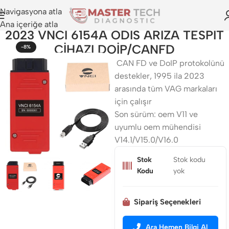
Navigasyona atla
Ana içeriğe atla
2023 VNCİ 6154A ODİS ARIZA TESPİT
CİHAZI DOİP/CANFD
-8%
CAN FD ve DoIP protokolünü
destekler, 1995 ila 2023
arasında tüm VAG markaları
için çalışır
Son sürüm: oem V11 ve
uyumlu oem mühendisi
V14.1/V15.0/V16.0
Stok
Stok kodu
Kodu
yok
Sipariş Seçenekleri
Ara Hemen Bilgi Al