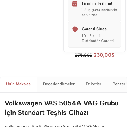
Tahmini Teslimat
1-3 iş günü içerisinde
kapınızda
Garanti Süresi
1 Yıl Resmi
Distribütör Garantili
230,00
$
275,00
$
Ürün Makalesi
Değerlendirmeler
Etiketler
Benzer 
Volkswagen VAS 5054A VAG Grubu
İçin Standart Teşhis Cihazı
Volkswagen, Audi, Skoda ve Seat gibi VAG Grubu