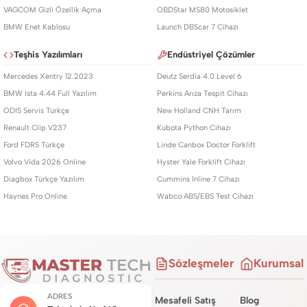
VAGCOM Gizli Özellik Açma
OBDStar MS80 Motosiklet
BMW Enet Kablosu
Launch DBScar 7 Cihazı
Teşhis Yazılımları
Endüstriyel Çözümler
Mercedes Xentry 12.2023
Deutz Serdia 4.0 Level 6
BMW Ista 4.44 Full Yazılım
Perkins Arıza Tespit Cihazı
ODIS Servis Türkçe
New Holland CNH Tarım
Renault Clip V237
Kubota Python Cihazı
Ford FDRS Türkçe
Linde Canbox Doctor Forklift
Volvo Vida 2026 Online
Hyster Yale Forklift Cihazı
Diagbox Türkçe Yazılım
Cummins Inline 7 Cihazı
Haynes Pro Online
Wabco ABS/EBS Test Cihazı
Sözleşmeler
Kurumsal
ADRES
Mesafeli Satış
Blog