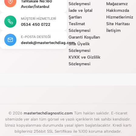
Tahtakale No:160
Sözleşmesi
Mağazamız
Avcılar/İstanbul
İade ve İptal
Hakkımızda
Şartları
Hizmetlerimiz
MÜŞTERI HIZMETLERI
Teslimat
Site Haritası
0534 450 0722
Sözleşmesi
İletişim
Garanti Koşulları
E-POSTA DESTEĞI
destek@mastertechdiag.com
Site Üyelik
Sözleşmesi
KVKK ve Gizlilik
Sözleşmesi
© 2026
mastertechdiagnostic.com
Tüm hakları saklıdır. E-ticaret
sitemizde yer alan tüm görsel ve yazılı içeriklerin tek sahibi kendisidir.
İzinsiz kopyalanması durumunda yasal işlem başlatılacaktır. Kredi kartı
bilgileriniz 256bit SSL Sertifikası ile %100 koruma altındadır.