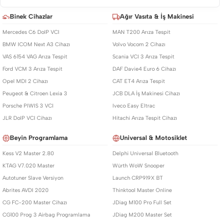
Binek Cihazlar
Ağır Vasıta & İş Makinesi
Mercedes C6 DoIP VCI
MAN T200 Arıza Tespit
BMW ICOM Next A3 Cihazı
Volvo Vocom 2 Cihazı
VAS 6154 VAG Arıza Tespit
Scania VCI 3 Arıza Tespit
Ford VCM 3 Arıza Tespit
DAF Davie4 Euro 6 Cihazı
Opel MDI 2 Cihazı
CAT ET4 Arıza Tespit
Peugeot & Citroen Lexia 3
JCB DLA İş Makinesi Cihazı
Porsche PIWIS 3 VCI
Iveco Easy Eltrac
JLR DoIP VCI Cihazı
Hitachi Arıza Tespit Cihazı
Beyin Programlama
Universal & Motosiklet
Kess V2 Master 2.80
Delphi Universal Bluetooth
KTAG V7.020 Master
Würth WoW Snooper
Autotuner Slave Versiyon
Launch CRP919X BT
Abrites AVDI 2020
Thinktool Master Online
CG FC-200 Master Cihazı
JDiag M100 Pro Full Set
CG100 Prog 3 Airbag Programlama
JDiag M200 Master Set