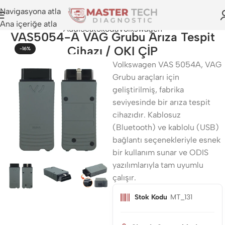
Navigasyona atla
Ana içeriğe atla
Audi
Seat
Skoda
Volkswagen
VAS5054-A VAG Grubu Arıza Tespit
Cihazı / OKI ÇİP
-16%
Volkswagen VAS 5054A, VAG
Grubu araçları için
geliştirilmiş, fabrika
seviyesinde bir arıza tespit
cihazıdır. Kablosuz
(Bluetooth) ve kablolu (USB)
bağlantı seçenekleriyle esnek
bir kullanım sunar ve ODIS
yazılımlarıyla tam uyumlu
çalışır.
Stok Kodu
MT_131