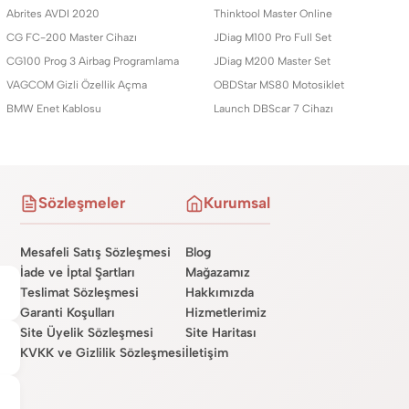
Abrites AVDI 2020
Thinktool Master Online
CG FC-200 Master Cihazı
JDiag M100 Pro Full Set
CG100 Prog 3 Airbag Programlama
JDiag M200 Master Set
VAGCOM Gizli Özellik Açma
OBDStar MS80 Motosiklet
BMW Enet Kablosu
Launch DBScar 7 Cihazı
Sözleşmeler
Kurumsal
Mesafeli Satış Sözleşmesi
Blog
İade ve İptal Şartları
Mağazamız
Teslimat Sözleşmesi
Hakkımızda
Garanti Koşulları
Hizmetlerimiz
Site Üyelik Sözleşmesi
Site Haritası
KVKK ve Gizlilik Sözleşmesi
İletişim