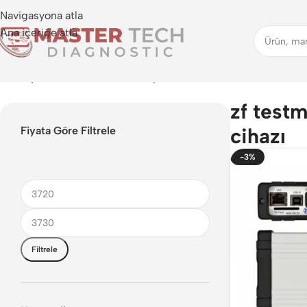
Navigasyona atla
Ana içeriğe atla
Anasayfa
>
zf testman arıza tespit cihazı
zf testm
cihazı
Fiyata Göre Filtrele
-3%
Filtrele