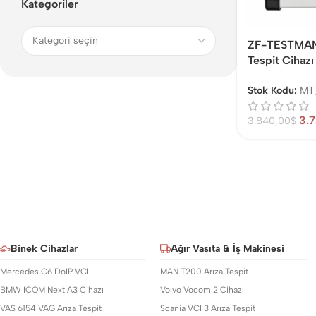
Kategoriler
ZF-TESTMAN
Tespit Cihazı
Stok Kodu:
MT
3.
3.840,00
$
Binek Cihazlar
Ağır Vasıta & İş Makinesi
Mercedes C6 DoIP VCI
MAN T200 Arıza Tespit
BMW ICOM Next A3 Cihazı
Volvo Vocom 2 Cihazı
VAS 6154 VAG Arıza Tespit
Scania VCI 3 Arıza Tespit