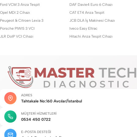
Ford VCM 3 Arıza Tespit
DAF Davie4 Euro 6 Cihazı
Opel MDI 2 Cihazı
CAT ET4 Arıza Tespit
Peugeot & Citroen Lexia 3
JCB DLA İş Makinesi Cihazı
Porsche PIWIS 3 VCI
Iveco Easy Eltrac
JLR DoIP VCI Cihazı
Hitachi Arıza Tespit Cihazı
ADRES
Tahtakale No:160 Avcılar/İstanbul
MÜŞTERI HIZMETLERI
0534 450 0722
E-POSTA DESTEĞI