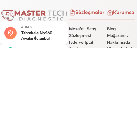
Sözleşmeler
Kurumsal
ADRES
Mesafeli Satış
Blog
Tahtakale No:160
Sözleşmesi
Mağazamız
Avcılar/İstanbul
İade ve İptal
Hakkımızda
Şartları
Hizmetlerimiz
MÜŞTERI HIZMETLERI
Teslimat
Site Haritası
0534 450 0722
Sözleşmesi
İletişim
Garanti Koşulları
E-POSTA DESTEĞI
destek@mastertechdiag.com
Site Üyelik
Sözleşmesi
KVKK ve Gizlilik
Sözleşmesi