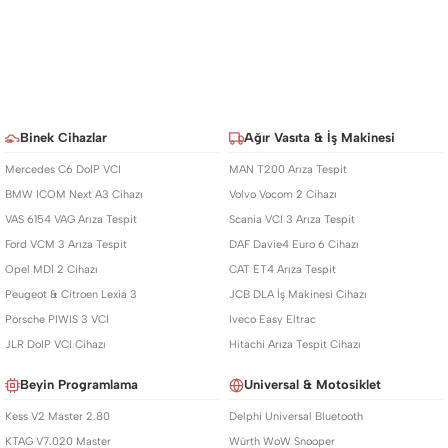
Binek Cihazlar
Ağır Vasıta & İş Makinesi
Mercedes C6 DoIP VCI
MAN T200 Arıza Tespit
BMW ICOM Next A3 Cihazı
Volvo Vocom 2 Cihazı
VAS 6154 VAG Arıza Tespit
Scania VCI 3 Arıza Tespit
Ford VCM 3 Arıza Tespit
DAF Davie4 Euro 6 Cihazı
Opel MDI 2 Cihazı
CAT ET4 Arıza Tespit
Peugeot & Citroen Lexia 3
JCB DLA İş Makinesi Cihazı
Porsche PIWIS 3 VCI
Iveco Easy Eltrac
JLR DoIP VCI Cihazı
Hitachi Arıza Tespit Cihazı
Beyin Programlama
Universal & Motosiklet
Kess V2 Master 2.80
Delphi Universal Bluetooth
KTAG V7.020 Master
Würth WoW Snooper