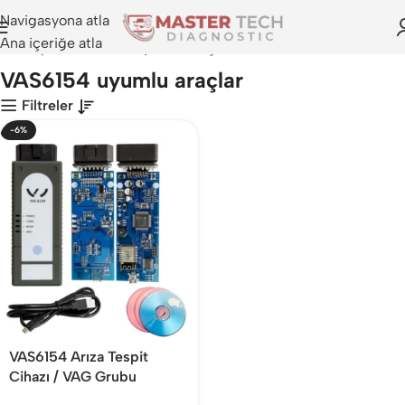
Navigasyona atla
Ana içeriğe atla
Anasayfa
>
VAS6154 uyumlu araçlar
VAS6154 uyumlu araçlar
Filtreler
-6%
VAS6154 Arıza Tespit
Cihazı / VAG Grubu