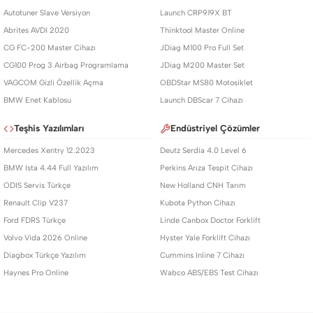
Autotuner Slave Versiyon
Launch CRP919X BT
Abrites AVDI 2020
Thinktool Master Online
CG FC-200 Master Cihazı
JDiag M100 Pro Full Set
CG100 Prog 3 Airbag Programlama
JDiag M200 Master Set
VAGCOM Gizli Özellik Açma
OBDStar MS80 Motosiklet
BMW Enet Kablosu
Launch DBScar 7 Cihazı
Teşhis Yazılımları
Endüstriyel Çözümler
Mercedes Xentry 12.2023
Deutz Serdia 4.0 Level 6
BMW Ista 4.44 Full Yazılım
Perkins Arıza Tespit Cihazı
ODIS Servis Türkçe
New Holland CNH Tarım
Renault Clip V237
Kubota Python Cihazı
Ford FDRS Türkçe
Linde Canbox Doctor Forklift
Volvo Vida 2026 Online
Hyster Yale Forklift Cihazı
Diagbox Türkçe Yazılım
Cummins Inline 7 Cihazı
Haynes Pro Online
Wabco ABS/EBS Test Cihazı