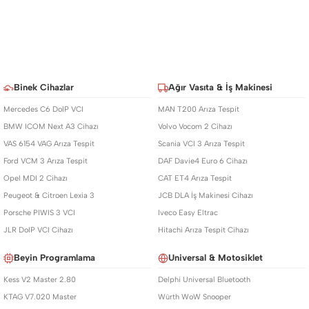
Binek Cihazlar
Ağır Vasıta & İş Makinesi
Mercedes C6 DoIP VCI
MAN T200 Arıza Tespit
BMW ICOM Next A3 Cihazı
Volvo Vocom 2 Cihazı
VAS 6154 VAG Arıza Tespit
Scania VCI 3 Arıza Tespit
Ford VCM 3 Arıza Tespit
DAF Davie4 Euro 6 Cihazı
Opel MDI 2 Cihazı
CAT ET4 Arıza Tespit
Peugeot & Citroen Lexia 3
JCB DLA İş Makinesi Cihazı
Porsche PIWIS 3 VCI
Iveco Easy Eltrac
JLR DoIP VCI Cihazı
Hitachi Arıza Tespit Cihazı
Beyin Programlama
Universal & Motosiklet
Kess V2 Master 2.80
Delphi Universal Bluetooth
KTAG V7.020 Master
Würth WoW Snooper