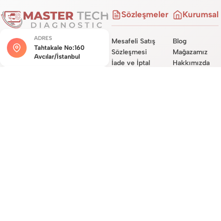
Sözleşmeler
Kurumsal
ADRES
Mesafeli Satış
Blog
Tahtakale No:160
Sözleşmesi
Mağazamız
Avcılar/İstanbul
İade ve İptal
Hakkımızda
Şartları
Hizmetlerimiz
MÜŞTERI HIZMETLERI
Teslimat
Site Haritası
0534 450 0722
Sözleşmesi
İletişim
Garanti Koşulları
E-POSTA DESTEĞI
destek@mastertechdiag.com
Site Üyelik
Sözleşmesi
KVKK ve Gizlilik
Sözleşmesi