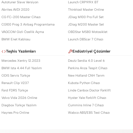
Autotuner Slave Versiyon
Launch CRP919X BT
Abrites AVDI 2020
Thinktool Master Online
CG FC-200 Master Cihazı
JDiag M100 Pro Full Set
CG100 Prog 3 Airbag Programlama
JDiag M200 Master Set
VAGCOM Gizli Özellik Açma
OBDStar MS80 Motosiklet
BMW Enet Kablosu
Launch DBScar 7 Cihazı
Teşhis Yazılımları
Endüstriyel Çözümler
Mercedes Xentry 12.2023
Deutz Serdia 4.0 Level 6
BMW Ista 4.44 Full Yazılım
Perkins Arıza Tespit Cihazı
ODIS Servis Türkçe
New Holland CNH Tarım
Renault Clip V237
Kubota Python Cihazı
Ford FDRS Türkçe
Linde Canbox Doctor Forklift
Volvo Vida 2026 Online
Hyster Yale Forklift Cihazı
Diagbox Türkçe Yazılım
Cummins Inline 7 Cihazı
Haynes Pro Online
Wabco ABS/EBS Test Cihazı