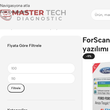
Navigasyona atla
Ana içeriğe atla
Anasayfa
>
ForScan arıza tespit yazılımı
ForScan 
Fiyata Göre Filtrele
yazılımı
-9%
Filtrele