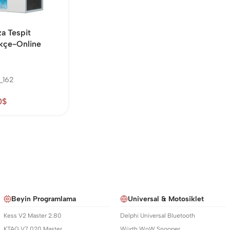
a Tespit
rkçe-Online
_162
0
$
Beyin Programlama
Universal & Motosiklet
Kess V2 Master 2.80
Delphi Universal Bluetooth
KTAG V7.020 Master
Würth WoW Snooper