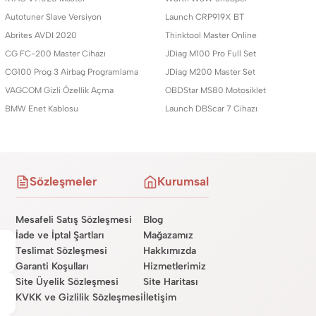
Autotuner Slave Versiyon
Launch CRP919X BT
Abrites AVDI 2020
Thinktool Master Online
CG FC-200 Master Cihazı
JDiag M100 Pro Full Set
CG100 Prog 3 Airbag Programlama
JDiag M200 Master Set
VAGCOM Gizli Özellik Açma
OBDStar MS80 Motosiklet
BMW Enet Kablosu
Launch DBScar 7 Cihazı
Sözleşmeler
Kurumsal
Mesafeli Satış Sözleşmesi
Blog
İade ve İptal Şartları
Mağazamız
Teslimat Sözleşmesi
Hakkımızda
Garanti Koşulları
Hizmetlerimiz
Site Üyelik Sözleşmesi
Site Haritası
KVKK ve Gizlilik Sözleşmesi
İletişim