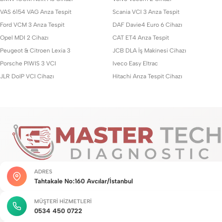
VAS 6154 VAG Arıza Tespit
Scania VCI 3 Arıza Tespit
Ford VCM 3 Arıza Tespit
DAF Davie4 Euro 6 Cihazı
Opel MDI 2 Cihazı
CAT ET4 Arıza Tespit
Peugeot & Citroen Lexia 3
JCB DLA İş Makinesi Cihazı
Porsche PIWIS 3 VCI
Iveco Easy Eltrac
JLR DoIP VCI Cihazı
Hitachi Arıza Tespit Cihazı
ADRES
Tahtakale No:160 Avcılar/İstanbul
MÜŞTERI HIZMETLERI
0534 450 0722