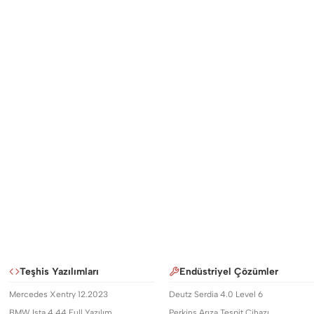
Teşhis Yazılımları
Endüstriyel Çözümler
Mercedes Xentry 12.2023
Deutz Serdia 4.0 Level 6
BMW Ista 4.44 Full Yazılım
Perkins Arıza Tespit Cihazı