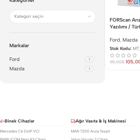
Kategoriler
FORScan Arız
Yazılımı / Tü
Ford
,
Mazda
Markalar
Stok Kodu:
MT
Ford
1
105,0
115,00
$
Mazda
1
Binek Cihazlar
Ağır Vasıta & İş Makinesi
Mercedes C6 DoIP VCI
MAN T200 Arıza Tespit
BMW ICOM Next A3 Cihazı
Volvo Vocom 2 Cihazı