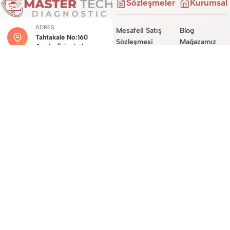
Sözleşmeler
Kurumsal
ADRES
Mesafeli Satış
Blog
Tahtakale No:160
Sözleşmesi
Mağazamız
Avcılar/İstanbul
İade ve İptal
Hakkımızda
Şartları
Hizmetlerimiz
MÜŞTERI HIZMETLERI
Teslimat
Site Haritası
0534 450 0722
Sözleşmesi
İletişim
Garanti Koşulları
E-POSTA DESTEĞI
destek@mastertechdiag.com
Site Üyelik
Sözleşmesi
KVKK ve Gizlilik
Sözleşmesi
© 2026
mastertechdiagnostic.com
Tüm hakları saklıdır. E-ticaret