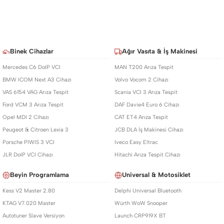
Binek Cihazlar
Ağır Vasıta & İş Makinesi
Mercedes C6 DoIP VCI
MAN T200 Arıza Tespit
BMW ICOM Next A3 Cihazı
Volvo Vocom 2 Cihazı
VAS 6154 VAG Arıza Tespit
Scania VCI 3 Arıza Tespit
Ford VCM 3 Arıza Tespit
DAF Davie4 Euro 6 Cihazı
Opel MDI 2 Cihazı
CAT ET4 Arıza Tespit
Peugeot & Citroen Lexia 3
JCB DLA İş Makinesi Cihazı
Porsche PIWIS 3 VCI
Iveco Easy Eltrac
JLR DoIP VCI Cihazı
Hitachi Arıza Tespit Cihazı
Beyin Programlama
Universal & Motosiklet
Kess V2 Master 2.80
Delphi Universal Bluetooth
KTAG V7.020 Master
Würth WoW Snooper
Autotuner Slave Versiyon
Launch CRP919X BT