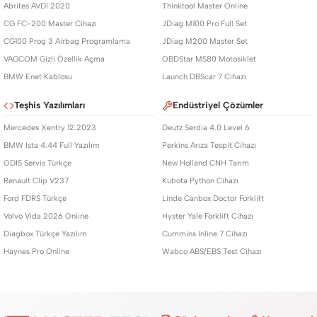
Abrites AVDI 2020
Thinktool Master Online
CG FC-200 Master Cihazı
JDiag M100 Pro Full Set
CG100 Prog 3 Airbag Programlama
JDiag M200 Master Set
VAGCOM Gizli Özellik Açma
OBDStar MS80 Motosiklet
BMW Enet Kablosu
Launch DBScar 7 Cihazı
Teşhis Yazılımları
Endüstriyel Çözümler
Mercedes Xentry 12.2023
Deutz Serdia 4.0 Level 6
BMW Ista 4.44 Full Yazılım
Perkins Arıza Tespit Cihazı
ODIS Servis Türkçe
New Holland CNH Tarım
Renault Clip V237
Kubota Python Cihazı
Ford FDRS Türkçe
Linde Canbox Doctor Forklift
Volvo Vida 2026 Online
Hyster Yale Forklift Cihazı
Diagbox Türkçe Yazılım
Cummins Inline 7 Cihazı
Haynes Pro Online
Wabco ABS/EBS Test Cihazı