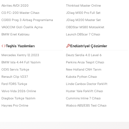
Abrites AVDI 2020
Thinktool Master Online
CG FC-200 Master Cihazı
JDiag M100 Pro Full Set
CG100 Prog 3 Airbag Programlama
JDiag M200 Master Set
VAGCOM Gizli Özellik Açma
OBDStar MS80 Motosiklet
BMW Enet Kablosu
Launch DBScar 7 Cihazı
Teşhis Yazılımları
Endüstriyel Çözümler
Mercedes Xentry 12.2023
Deutz Serdia 4.0 Level 6
BMW Ista 4.44 Full Yazılım
Perkins Arıza Tespit Cihazı
ODIS Servis Türkçe
New Holland CNH Tarım
Renault Clip V237
Kubota Python Cihazı
Ford FDRS Türkçe
Linde Canbox Doctor Forklift
Volvo Vida 2026 Online
Hyster Yale Forklift Cihazı
Diagbox Türkçe Yazılım
Cummins Inline 7 Cihazı
Haynes Pro Online
Wabco ABS/EBS Test Cihazı