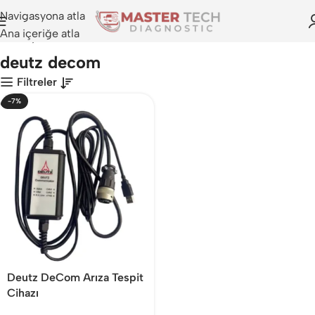
Navigasyona atla
Ana içeriğe atla
Anasayfa
>
deutz decom
deutz decom
Filtreler
-7%
Deutz DeCom Arıza Tespit
Cihazı