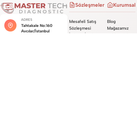
Sözleşmeler
Kurumsal
ADRES
Mesafeli Satış
Blog
Tahtakale No:160
Sözleşmesi
Mağazamız
Avcılar/İstanbul
İade ve İptal
Hakkımızda
Şartları
Hizmetlerimiz
MÜŞTERI HIZMETLERI
Teslimat
Site Haritası
0534 450 0722
Sözleşmesi
İletişim
Garanti Koşulları
E-POSTA DESTEĞI
destek@mastertechdiag.com
Site Üyelik
Sözleşmesi
KVKK ve Gizlilik
Sözleşmesi