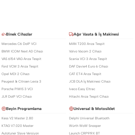
Binek Cihazlar
Ağır Vasıta & İş Makinesi
Mercedes C6 DoIP VCI
MAN T200 Arıza Tespit
BMW ICOM Next A3 Cihazı
Volvo Vocom 2 Cihazı
VAS 6154 VAG Arıza Tespit
Scania VCI 3 Arıza Tespit
Ford VCM 3 Arıza Tespit
DAF Davie4 Euro 6 Cihazı
Opel MDI 2 Cihazı
CAT ET4 Arıza Tespit
Peugeot & Citroen Lexia 3
JCB DLA İş Makinesi Cihazı
Porsche PIWIS 3 VCI
Iveco Easy Eltrac
JLR DoIP VCI Cihazı
Hitachi Arıza Tespit Cihazı
Beyin Programlama
Universal & Motosiklet
Kess V2 Master 2.80
Delphi Universal Bluetooth
KTAG V7.020 Master
Würth WoW Snooper
Autotuner Slave Versiyon
Launch CRP919X BT