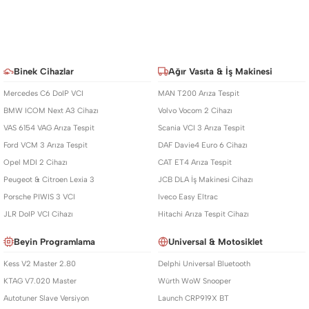
Binek Cihazlar
Ağır Vasıta & İş Makinesi
Mercedes C6 DoIP VCI
MAN T200 Arıza Tespit
BMW ICOM Next A3 Cihazı
Volvo Vocom 2 Cihazı
VAS 6154 VAG Arıza Tespit
Scania VCI 3 Arıza Tespit
Ford VCM 3 Arıza Tespit
DAF Davie4 Euro 6 Cihazı
Opel MDI 2 Cihazı
CAT ET4 Arıza Tespit
Peugeot & Citroen Lexia 3
JCB DLA İş Makinesi Cihazı
Porsche PIWIS 3 VCI
Iveco Easy Eltrac
JLR DoIP VCI Cihazı
Hitachi Arıza Tespit Cihazı
Beyin Programlama
Universal & Motosiklet
Kess V2 Master 2.80
Delphi Universal Bluetooth
KTAG V7.020 Master
Würth WoW Snooper
Autotuner Slave Versiyon
Launch CRP919X BT