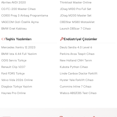
Abrites AVDI 2020
Thinktool Master Online
CG FC-200 Master Cihazı
JDiag M100 Pro Full Set
CG100 Prog 3 Airbag Programlama
JDiag M200 Master Set
VAGCOM Gizli Özellik Açma
OBDStar MS80 Motosiklet
BMW Enet Kablosu
Launch DBScar 7 Cihazı
Teşhis Yazılımları
Endüstriyel Çözümler
Mercedes Xentry 12.2023
Deutz Serdia 4.0 Level 6
BMW Ista 4.44 Full Yazılım
Perkins Arıza Tespit Cihazı
ODIS Servis Türkçe
New Holland CNH Tarım
Renault Clip V237
Kubota Python Cihazı
Ford FDRS Türkçe
Linde Canbox Doctor Forklift
Volvo Vida 2026 Online
Hyster Yale Forklift Cihazı
Diagbox Türkçe Yazılım
Cummins Inline 7 Cihazı
Haynes Pro Online
Wabco ABS/EBS Test Cihazı