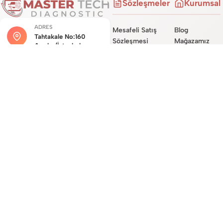
Sözleşmeler
Kurumsal
ADRES
Mesafeli Satış
Blog
Tahtakale No:160
Sözleşmesi
Mağazamız
Avcılar/İstanbul
İade ve İptal
Hakkımızda
Şartları
Hizmetlerimiz
MÜŞTERI HIZMETLERI
Teslimat
Site Haritası
0534 450 0722
Sözleşmesi
İletişim
Garanti Koşulları
E-POSTA DESTEĞI
destek@mastertechdiag.com
Site Üyelik
Sözleşmesi
KVKK ve Gizlilik
Sözleşmesi
© 2026
mastertechdiagnostic.com
Tüm hakları saklıdır. E-ticaret