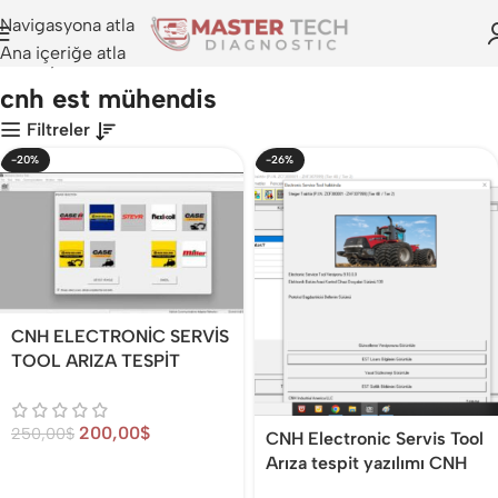
Navigasyona atla
Ana içeriğe atla
Anasayfa
>
cnh est mühendis
cnh est mühendis
Filtreler
-20%
-26%
CNH ELECTRONİC SERVİS
TOOL ARIZA TESPİT
YAZILIMI CNH EST V9.12
/MÜHENDİSLİK
200,00
$
250,00
$
CNH Electronic Servis Tool
Arıza tespit yazılımı CNH
EST v9.11 (mühendislik)