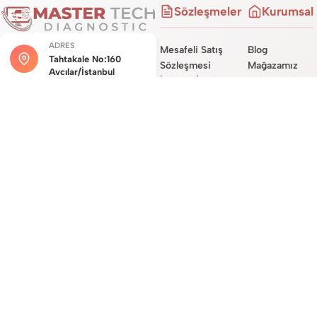
Sözleşmeler
Kurumsal
ADRES
Mesafeli Satış
Blog
Tahtakale No:160
Sözleşmesi
Mağazamız
Avcılar/İstanbul
İade ve İptal
Hakkımızda
Şartları
Hizmetlerimiz
MÜŞTERI HIZMETLERI
Teslimat
Site Haritası
0534 450 0722
Sözleşmesi
İletişim
Garanti Koşulları
E-POSTA DESTEĞI
destek@mastertechdiag.com
Site Üyelik
Sözleşmesi
KVKK ve Gizlilik
Sözleşmesi