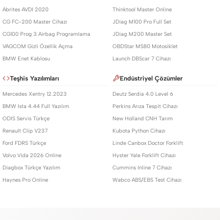
Abrites AVDI 2020
Thinktool Master Online
CG FC-200 Master Cihazı
JDiag M100 Pro Full Set
CG100 Prog 3 Airbag Programlama
JDiag M200 Master Set
VAGCOM Gizli Özellik Açma
OBDStar MS80 Motosiklet
BMW Enet Kablosu
Launch DBScar 7 Cihazı
Teşhis Yazılımları
Endüstriyel Çözümler
Mercedes Xentry 12.2023
Deutz Serdia 4.0 Level 6
BMW Ista 4.44 Full Yazılım
Perkins Arıza Tespit Cihazı
ODIS Servis Türkçe
New Holland CNH Tarım
Renault Clip V237
Kubota Python Cihazı
Ford FDRS Türkçe
Linde Canbox Doctor Forklift
Volvo Vida 2026 Online
Hyster Yale Forklift Cihazı
Diagbox Türkçe Yazılım
Cummins Inline 7 Cihazı
Haynes Pro Online
Wabco ABS/EBS Test Cihazı