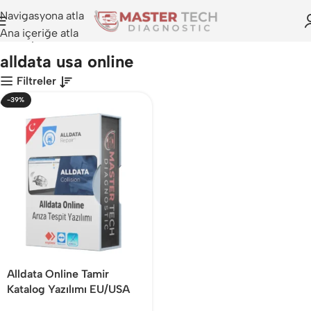
Navigasyona atla
Ana içeriğe atla
Anasayfa
>
alldata usa online
alldata usa online
Filtreler
-39%
Alldata Online Tamir
Katalog Yazılımı EU/USA