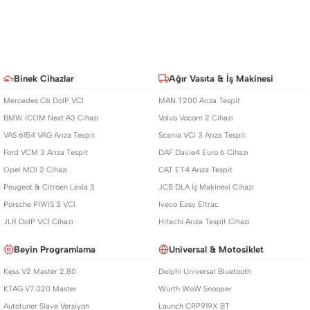
Binek Cihazlar
Ağır Vasıta & İş Makinesi
Mercedes C6 DoIP VCI
MAN T200 Arıza Tespit
BMW ICOM Next A3 Cihazı
Volvo Vocom 2 Cihazı
VAS 6154 VAG Arıza Tespit
Scania VCI 3 Arıza Tespit
Ford VCM 3 Arıza Tespit
DAF Davie4 Euro 6 Cihazı
Opel MDI 2 Cihazı
CAT ET4 Arıza Tespit
Peugeot & Citroen Lexia 3
JCB DLA İş Makinesi Cihazı
Porsche PIWIS 3 VCI
Iveco Easy Eltrac
JLR DoIP VCI Cihazı
Hitachi Arıza Tespit Cihazı
Beyin Programlama
Universal & Motosiklet
Kess V2 Master 2.80
Delphi Universal Bluetooth
KTAG V7.020 Master
Würth WoW Snooper
Autotuner Slave Versiyon
Launch CRP919X BT