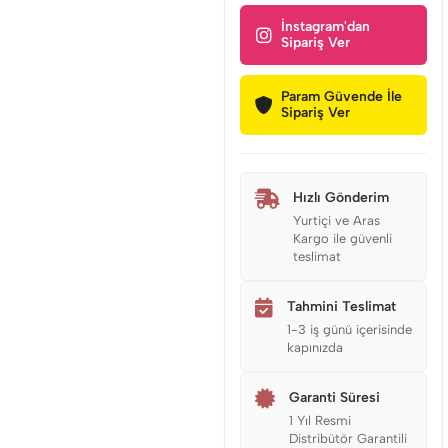
İnstagram'dan
Sipariş Ver
Param Güvende İle
Sipariş Ver
Hızlı Gönderim
Yurtiçi ve Aras
Kargo ile güvenli
teslimat
Tahmini Teslimat
1-3 iş günü içerisinde
kapınızda
Garanti Süresi
1 Yıl Resmi
Distribütör Garantili