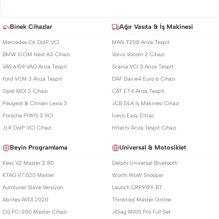
Binek Cihazlar
Ağır Vasıta & İş Makinesi
Mercedes C6 DoIP VCI
MAN T200 Arıza Tespit
BMW ICOM Next A3 Cihazı
Volvo Vocom 2 Cihazı
VAS 6154 VAG Arıza Tespit
Scania VCI 3 Arıza Tespit
Ford VCM 3 Arıza Tespit
DAF Davie4 Euro 6 Cihazı
Opel MDI 2 Cihazı
CAT ET4 Arıza Tespit
Peugeot & Citroen Lexia 3
JCB DLA İş Makinesi Cihazı
Porsche PIWIS 3 VCI
Iveco Easy Eltrac
JLR DoIP VCI Cihazı
Hitachi Arıza Tespit Cihazı
Beyin Programlama
Universal & Motosiklet
Kess V2 Master 2.80
Delphi Universal Bluetooth
KTAG V7.020 Master
Würth WoW Snooper
Autotuner Slave Versiyon
Launch CRP919X BT
Abrites AVDI 2020
Thinktool Master Online
CG FC-200 Master Cihazı
JDiag M100 Pro Full Set