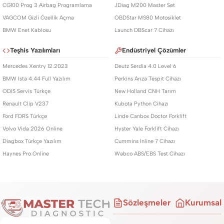
CG100 Prog 3 Airbag Programlama
JDiag M200 Master Set
VAGCOM Gizli Özellik Açma
OBDStar MS80 Motosiklet
BMW Enet Kablosu
Launch DBScar 7 Cihazı
Teşhis Yazılımları
Endüstriyel Çözümler
Mercedes Xentry 12.2023
Deutz Serdia 4.0 Level 6
BMW Ista 4.44 Full Yazılım
Perkins Arıza Tespit Cihazı
ODIS Servis Türkçe
New Holland CNH Tarım
Renault Clip V237
Kubota Python Cihazı
Ford FDRS Türkçe
Linde Canbox Doctor Forklift
Volvo Vida 2026 Online
Hyster Yale Forklift Cihazı
Diagbox Türkçe Yazılım
Cummins Inline 7 Cihazı
Haynes Pro Online
Wabco ABS/EBS Test Cihazı
Sözleşmeler
Kurumsal