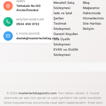
ADRES
Mesafeli Satış
Blog
Tahtakale No:160
Sözleşmesi
Mağazamız
Avcılar/İstanbul
İade ve İptal
Hakkımızda
Şartları
Hizmetlerimiz
MÜŞTERI HIZMETLERI
Teslimat
Site Haritası
0534 450 0722
Sözleşmesi
İletişim
Garanti Koşulları
E-POSTA DESTEĞI
destek@mastertechdiag.com
Site Üyelik
Sözleşmesi
KVKK ve Gizlilik
Sözleşmesi
© 2026
mastertechdiagnostic.com
Tüm hakları saklıdır. E-ticaret
sitemizde yer alan tüm görsel ve yazılı içeriklerin tek sahibi kendisidir.
İzinsiz kopyalanması durumunda yasal işlem başlatılacaktır. Kredi kartı