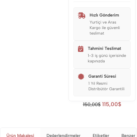
Hızlı Gönderim
Yurtiçi ve Aras
Kargo ile güvenli
teslimat
Tahmini Teslimat
1-3 iş günü içerisinde
kapınızda
Garanti Süresi
1 Yıl Resmi
Distribütör Garantili
115,00
$
150,00
$
Ürün Makalesi
Değerlendirmeler
Etiketler
Benzer 