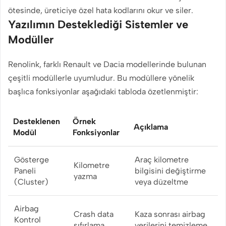
ötesinde, üreticiye özel hata kodlarını okur ve siler.
Yazılımın Desteklediği Sistemler ve
Modüller
Renolink, farklı Renault ve Dacia modellerinde bulunan
çeşitli modüllerle uyumludur. Bu modüllere yönelik
başlıca fonksiyonlar aşağıdaki tabloda özetlenmiştir:
Desteklenen
Örnek
Açıklama
Modül
Fonksiyonlar
Gösterge
Araç kilometre
Kilometre
Paneli
bilgisini değiştirme
yazma
(Cluster)
veya düzeltme
Airbag
Crash data
Kaza sonrası airbag
Kontrol
sıfırlama
verilerini temizleme