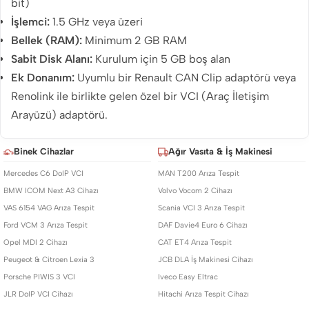
bit)
İşlemci:
1.5 GHz veya üzeri
Bellek (RAM):
Minimum 2 GB RAM
Sabit Disk Alanı:
Kurulum için 5 GB boş alan
Ek Donanım:
Uyumlu bir Renault CAN Clip adaptörü veya
Renolink ile birlikte gelen özel bir VCI (Araç İletişim
Arayüzü) adaptörü.
Binek Cihazlar
Ağır Vasıta & İş Makinesi
Mercedes C6 DoIP VCI
MAN T200 Arıza Tespit
BMW ICOM Next A3 Cihazı
Volvo Vocom 2 Cihazı
VAS 6154 VAG Arıza Tespit
Scania VCI 3 Arıza Tespit
Ford VCM 3 Arıza Tespit
DAF Davie4 Euro 6 Cihazı
Opel MDI 2 Cihazı
CAT ET4 Arıza Tespit
Peugeot & Citroen Lexia 3
JCB DLA İş Makinesi Cihazı
Porsche PIWIS 3 VCI
Iveco Easy Eltrac
JLR DoIP VCI Cihazı
Hitachi Arıza Tespit Cihazı