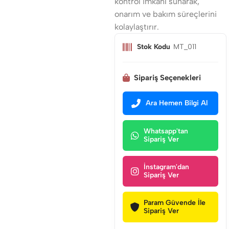
kontrol imkanı sunarak,
onarım ve bakım süreçlerini
kolaylaştırır.
Stok Kodu
MT_011
Sipariş Seçenekleri
Ara Hemen Bilgi Al
Whatsapp'tan
Sipariş Ver
İnstagram'dan
Sipariş Ver
Param Güvende İle
Sipariş Ver