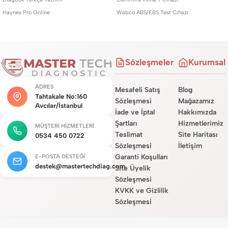
Haynes Pro Online
Wabco ABS/EBS Test Cihazı
Sözleşmeler
Kurumsal
ADRES
Mesafeli Satış
Blog
Tahtakale No:160
Sözleşmesi
Mağazamız
Avcılar/İstanbul
İade ve İptal
Hakkımızda
Şartları
Hizmetlerimiz
MÜŞTERI HIZMETLERI
Teslimat
Site Haritası
0534 450 0722
Sözleşmesi
İletişim
Garanti Koşulları
E-POSTA DESTEĞI
destek@mastertechdiag.com
Site Üyelik
Sözleşmesi
KVKK ve Gizlilik
Sözleşmesi