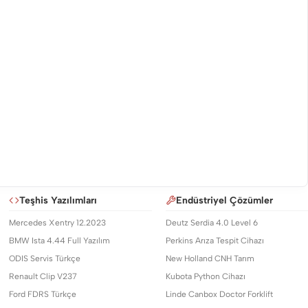
Teşhis Yazılımları
Endüstriyel Çözümler
Mercedes Xentry 12.2023
Deutz Serdia 4.0 Level 6
BMW Ista 4.44 Full Yazılım
Perkins Arıza Tespit Cihazı
ODIS Servis Türkçe
New Holland CNH Tarım
Renault Clip V237
Kubota Python Cihazı
Ford FDRS Türkçe
Linde Canbox Doctor Forklift