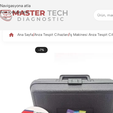
Navigasyona atla
Ana içeriğe atla
Ana Sayfa
Arıza Tespit Cihazları
İş Makinesi Arıza Tespit Cih
-7%