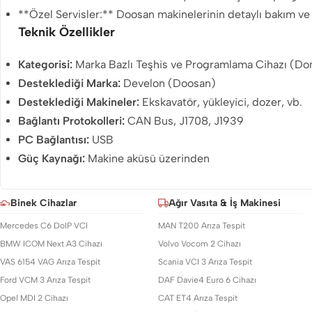
**Özel Servisler:** Doosan makinelerinin detaylı bakım ve
Teknik Özellikler
Kategorisi:
Marka Bazlı Teşhis ve Programlama Cihazı (D
Desteklediği Marka:
Develon (Doosan)
Desteklediği Makineler:
Ekskavatör, yükleyici, dozer, vb.
Bağlantı Protokolleri:
CAN Bus, J1708, J1939
PC Bağlantısı:
USB
Güç Kaynağı:
Makine aküsü üzerinden
Binek Cihazlar
Ağır Vasıta & İş Makinesi
Mercedes C6 DoIP VCI
MAN T200 Arıza Tespit
BMW ICOM Next A3 Cihazı
Volvo Vocom 2 Cihazı
VAS 6154 VAG Arıza Tespit
Scania VCI 3 Arıza Tespit
Ford VCM 3 Arıza Tespit
DAF Davie4 Euro 6 Cihazı
Opel MDI 2 Cihazı
CAT ET4 Arıza Tespit