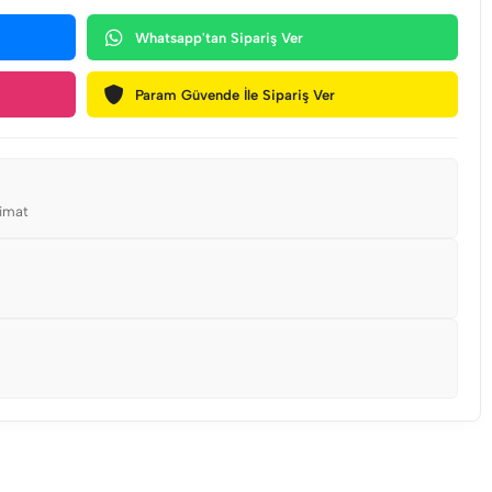
Whatsapp'tan Sipariş Ver
Param Güvende İle Sipariş Ver
limat