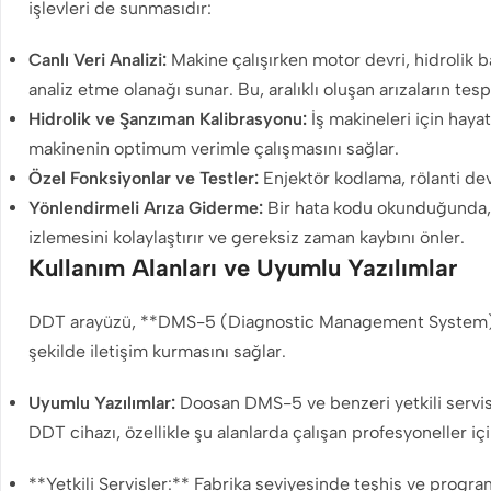
işlevleri de sunmasıdır:
Canlı Veri Analizi:
Makine çalışırken motor devri, hidrolik bas
analiz etme olanağı sunar. Bu, aralıklı oluşan arızaların tes
Hidrolik ve Şanzıman Kalibrasyonu:
İş makineleri için haya
makinenin optimum verimle çalışmasını sağlar.
Özel Fonksiyonlar ve Testler:
Enjektör kodlama, rölanti devr
Yönlendirmeli Arıza Giderme:
Bir hata kodu okunduğunda, ya
izlemesini kolaylaştırır ve gereksiz zaman kaybını önler.
Kullanım Alanları ve Uyumlu Yazılımlar
DDT arayüzü, **DMS-5 (Diagnostic Management System)** gib
şekilde iletişim kurmasını sağlar.
Uyumlu Yazılımlar:
Doosan DMS-5 ve benzeri yetkili servis 
DDT cihazı, özellikle şu alanlarda çalışan profesyoneller iç
**Yetkili Servisler:** Fabrika seviyesinde teşhis ve progra