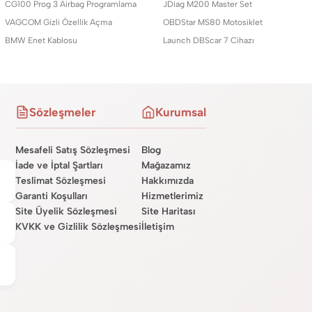
CG100 Prog 3 Airbag Programlama
JDiag M200 Master Set
VAGCOM Gizli Özellik Açma
OBDStar MS80 Motosiklet
BMW Enet Kablosu
Launch DBScar 7 Cihazı
Sözleşmeler
Kurumsal
Mesafeli Satış Sözleşmesi
Blog
İade ve İptal Şartları
Mağazamız
Teslimat Sözleşmesi
Hakkımızda
Garanti Koşulları
Hizmetlerimiz
Site Üyelik Sözleşmesi
Site Haritası
KVKK ve Gizlilik Sözleşmesi
İletişim