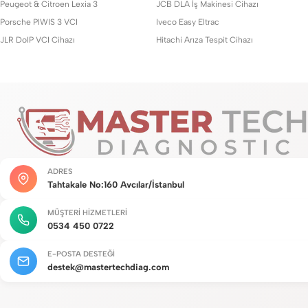
Peugeot & Citroen Lexia 3
JCB DLA İş Makinesi Cihazı
Porsche PIWIS 3 VCI
Iveco Easy Eltrac
JLR DoIP VCI Cihazı
Hitachi Arıza Tespit Cihazı
ADRES
Tahtakale No:160 Avcılar/İstanbul
MÜŞTERI HIZMETLERI
0534 450 0722
E-POSTA DESTEĞI
destek@mastertechdiag.com