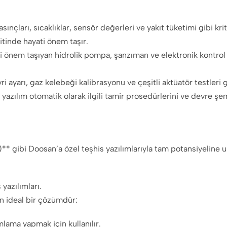
ınçları, sıcaklıklar, sensör değerleri ve yakıt tüketimi gibi kri
pitinde hayati önem taşır.
ti önem taşıyan hidrolik pompa, şanzıman ve elektronik kontrol s
i ayarı, gaz kelebeği kalibrasyonu ve çeşitli aktüatör testleri g
zılım otomatik olarak ilgili tamir prosedürlerini ve devre şema
i Doosan’a özel teşhis yazılımlarıyla tam potansiyeline ulaşı
yazılımları.
in ideal bir çözümdür:
mlama yapmak için kullanılır.