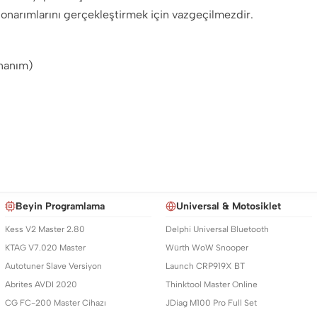
 onarımlarını gerçekleştirmek için vazgeçilmezdir.
onanım)
Beyin Programlama
Universal & Motosiklet
Kess V2 Master 2.80
Delphi Universal Bluetooth
KTAG V7.020 Master
Würth WoW Snooper
Autotuner Slave Versiyon
Launch CRP919X BT
Abrites AVDI 2020
Thinktool Master Online
CG FC-200 Master Cihazı
JDiag M100 Pro Full Set